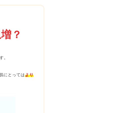
急増？
す。
肌にとっては
より