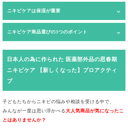
ニキビケアは保湿が重要
ニキビは発生する原因がある
食生活のバランスや、しっかり睡眠を取り、適度の運動を心
ニキビとは「毛穴に皮脂や角質が詰まって、中で炎症が起こ
ニキビケア商品選びの3つのポイント
がけるなどの生活習慣を整えるのは肌ケアの基本です。
った状態」を指します。
皮脂や古くなった角質などが毛穴に詰まることで、ニキビや
吹き出物を起こすアクネ菌が繁殖します。
日本人の為に作られた 医薬部外品の思春期
炎症を起こして赤くなったり、膿みが溜まってふくらんだ状
態をニキビと称します。
ニキビケア 【新しくなった】プロアクティ
ブ
子どもたちからニキビの悩みや相談を受ける中で、
みんなが一度は思い浮かべる
大人気商品が気になったこ
とはありませんか？