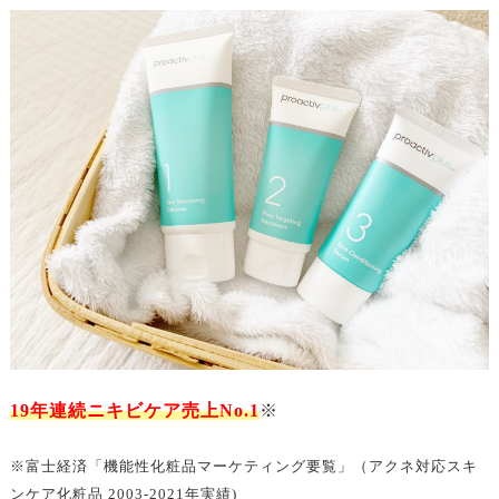
ニキビの発生する原因はいくつかありますが、
偏った栄養バランスの食生活や睡眠不足
日々のストレス
ホルモンバランスの乱れ
などが主に挙げられます。
これらが重なると肌のバリア機能が低下してニキビの原因に
ニキビの角栓は押し出しNG
なります。
どうして思春期にニキビができやすいの？
19年連続ニキビケア売上No.1
※
※富士経済「機能性化粧品マーケティング要覧」（アクネ対応スキ
ンケア化粧品 2003-2021年実績)