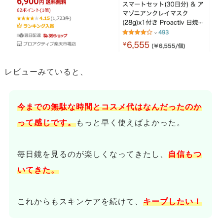
思春期では、男女ともに男性ホルモンのテストステロンが増
加します。 その結果、皮脂腺からの皮脂分泌が増加しやすく
レビューみていると、
なります。
この過剰な皮脂分泌が、毛穴を詰まらせてしまい、アクネ菌
の繁殖や炎症を引き起こしやすくなります。
今までの無駄な時間とコスメ代はなんだったのか
って感じです。
もっと早く使えばよかった。
毎日鏡を見るのが楽しくなってきたし、
自信もつ
いてきた。
これからもスキンケアを続けて、
キープしたい！