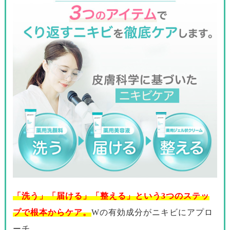
「洗う」「届ける」「整える」という3つのステッ
プで根本からケア。
Wの有効成分がニキビにアプロ
ーチ。