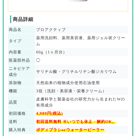
商品詳細
商品名
プロアクティブ
薬用洗顔料、薬用美容液、薬用ジェル状クリー
タイプ
ム
内容量
60g（1ヶ月分）
医薬部外品
◯
ニキビケア
サリチル酸・グリチルリチン酸ジカリウム
成分
添加物
天然由来の植物成分使用石油使用
機能
3役（洗顔・美容液・栄養クリーム）
皮膚科学と製薬会社の研究力から生まれたWの
品質
有用成分
初回価格
4,980円(税込)
送料
初回送料無料 ※いつでも休止・解約OK。
購入特典
ボディブラシorウォーターピーラー