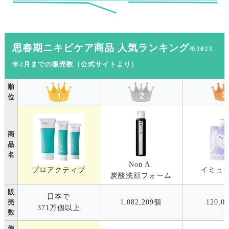
思春期ニキビケア商品 人気ランキング
※2023
年2月までの販売数（公式サイトより）
順
位
商
品
名
Non A.
プロアクティブ
イミュ
炭酸洗顔フォーム
販
日本で
1,082,209個
120,0
売
371万個以上
数
使