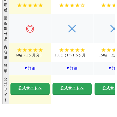
用
感
医
薬
部
外
品
内
容
60g（1ヶ月分）
150g（1〜1.5ヶ月）
150g（
量
詳
▼詳細
▼詳細
▼詳
細
公
式
公式サイトへ
公式サイトへ
公式サ
サ
イ
ト