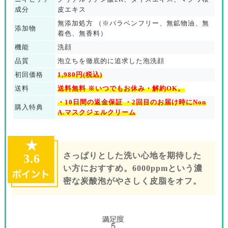
成分
皮エキス
無添加処方 （※パラベンフリー、無鉱物油、無
添加物
着色、無香料）
機能
洗顔
品質
泡立ちを徹底的に追求した泡洗顔
初回価格
1,980円(税込)
送料
送料無料 ※いつでもお休み・解約OK。
・10日間の返金保証 ・2回目のお届け時にNon
購入特典
A.マスクジェルクリーム
★
さっぱりとした洗い心地を期待した
3.6
い方におすすめ。6000ppmという濃
密な炭酸泡がやさしく皮脂をオフ。